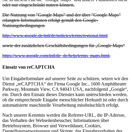
oder nur eingeschränkt nutzen können.
Die Nutzung von "Google Maps" und der über "Google Maps"
erlangten Informationen erfolgt gemäß den Google-
Nutzungsbedingungen
http://www.google.de/intl/de/policies/terms/regional.html
sowie der zusätzlichen Geschäftsbedingungen für „Google Maps“
https://www.google.com/intl/de_de/help/terms_maps.html
.
Einsatz von reCAPTCHA
Um Eingabeformulare auf unserer Seite zu schützen, setzen wir den
Dienst „reCAPTCHA“ der Firma Google Inc., 1600 Amphitheatre
Parkway, Mountain View, CA 94043 USA, nachfolgend „Google“,
ein. Durch den Einsatz dieses Dienstes kann unterschieden werden,
ob die entsprechende Eingabe menschlicher Herkunft ist oder durch
automatisierte maschinelle Verarbeitung missbräuchlich erfolgt.
Nach unserer Kenntnis werden die Referrer-URL, die IP-Adresse,
das Verhalten der Webseitenbesucher, Informationen über
Betriebssystem, Browser und Verweildauer, Cookies,
Darstellungsanweisungen und Skripte, das Eingabeverhalten des