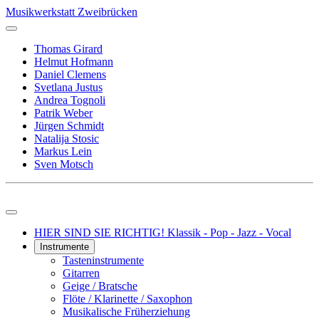
Musikwerkstatt Zweibrücken
Thomas Girard
Helmut Hofmann
Daniel Clemens
Svetlana Justus
Andrea Tognoli
Patrik Weber
Jürgen Schmidt
Natalija Stosic
Markus Lein
Sven Motsch
HIER SIND SIE RICHTIG! Klassik - Pop - Jazz - Vocal
Instrumente
Tasteninstrumente
Gitarren
Geige / Bratsche
Flöte / Klarinette / Saxophon
Musikalische Früherziehung