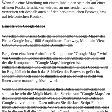
Wenn Sie eine Mitteilung mit einem Inhalt, den sie nicht auf einer
offenen Postkarte schicken würden, an uns senden wollen,
verweisen wir deshalb auch auf den herkömmlichen Postweg bzw.
auf telefonischen Kontakt.
Einsatz von Google-Maps
Wir setzen auf unserer Seite die Komponente "Google Maps" der
Firma Google Inc., 1600 Amphitheatre Parkway, Mountain View,
CA 94043 USA, nachfolgend „Google“, ein.
Bei jedem einzelnen Aufruf der Komponente "Google Maps" wird
von Google ein Cookie gesetzt, um bei der Anzeige der Seite, auf
der die Komponente "Google Maps" integriert ist,
Nutzereinstellungen und -daten zu verarbeiten. Dieses Cookie wird
im Regelfall nicht durch das Schließen des Browsers gelöscht,
sondern läuft nach einer bestimmten Zeit ab, soweit es nicht von
Ihnen zuvor manuell gelöscht wird.
Wenn Sie mit dieser Verarbeitung Ihrer Daten nicht einverstanden
sind, so besteht die Möglichkeit, den Service von "Google Maps" zu
deaktivieren und auf diesem Weg die Übertragung von Daten an
Google zu verhindern. Dazu müssen Sie die Java-Script-Funktion in
Ihrem Browser deaktivieren. Wir weisen Sie jedoch darauf hin, dass
Sie in diesem Fall die "Google Maps" und andere Funktionen nicht