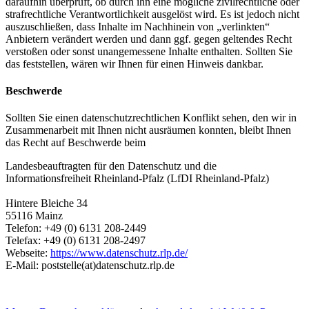
daraufhin überprüft, ob durch ihn eine mögliche zivilrechtliche oder
strafrechtliche Verantwortlichkeit ausgelöst wird. Es ist jedoch nicht
auszuschließen, dass Inhalte im Nachhinein von „verlinkten“
Anbietern verändert werden und dann ggf. gegen geltendes Recht
verstoßen oder sonst unangemessene Inhalte enthalten. Sollten Sie
das feststellen, wären wir Ihnen für einen Hinweis dankbar.
Beschwerde
Sollten Sie einen datenschutzrechtlichen Konflikt sehen, den wir in
Zusammenarbeit mit Ihnen nicht ausräumen konnten, bleibt Ihnen
das Recht auf Beschwerde beim
Landesbeauftragten für den Datenschutz und die
Informationsfreiheit Rheinland-Pfalz (LfDI Rheinland-Pfalz)
Hintere Bleiche 34
55116 Mainz
Telefon: +49 (0) 6131 208-2449
Telefax: +49 (0) 6131 208-2497
Webseite:
https://www.datenschutz.rlp.de/
E-Mail:
poststelle(at)datenschutz.rlp.de